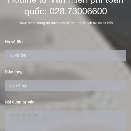
quốc: 028.73006600
Hoặc điền thông tin dưới đây để chúng tôi liên hệ lại tư vấn
Họ và tên
Điện thoại
Nội dung tư vấn